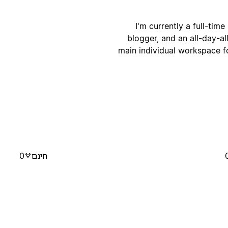
I'm currently a full-tim
blogger, and an all-day-a
main individual workspace fo
חינם
0