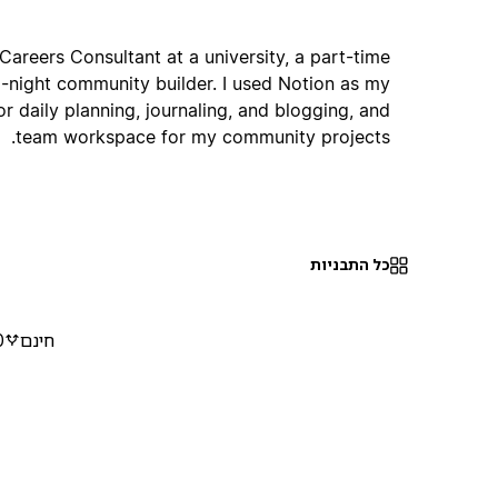
e Careers Consultant at a university, a part-time
ll-night community builder. I used Notion as my
r daily planning, journaling, and blogging, and
team workspace for my community projects.
כל התבניות
חינם
0