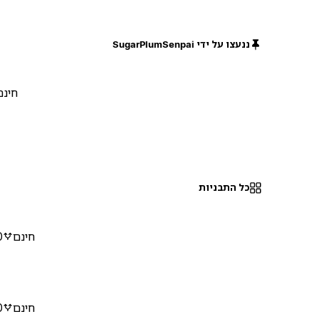
ננעצו על ידי SugarPlumSenpai
חינם
כל התבניות
חינם
0
חינם
0