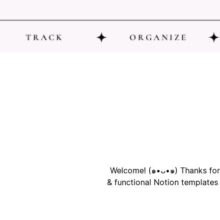
ק
ק
Welcome! (๑•ᴗ•๑) Thanks for 
& functional Notion templates 