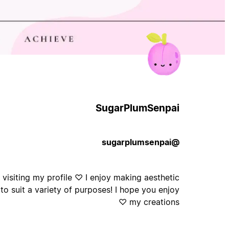
SugarPlumSenpai
@sugarplumsenpai
visiting my profile ♡ I enjoy making aesthetic
to suit a variety of purposes! I hope you enjoy
my creations ♡