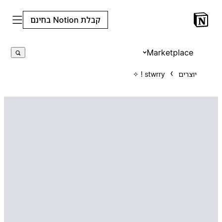
קבלת Notion בחינם
Marketplace
יוצרים
stwrry ! ✧