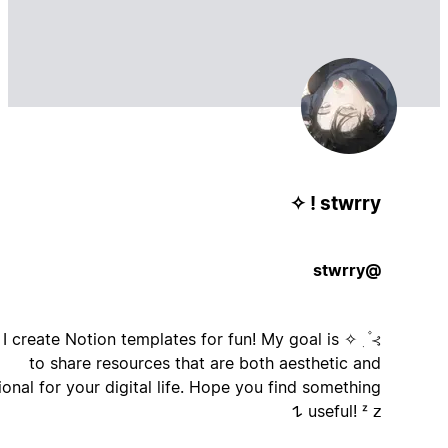
stwrry ! ✧
@stwrry
⊱ ۫ ׅ ✧ hey! I create Notion templates for fun! My goal is
to share resources that are both aesthetic and
functional for your digital life. Hope you find something
useful! ᶻ 𝗓 𐰁