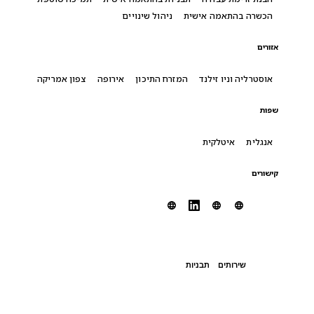
הכשרה בהתאמה אישית
ניהול שינויים
אזורים
אוסטרליה וניו זילנד
המזרח התיכון
אירופה
צפון אמריקה
שפות
אנגלית
איטלקית
קישורים
שירותים
תבניות