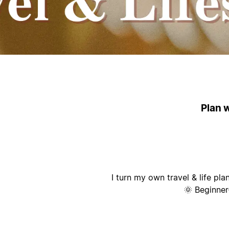
ק
Plan w
I turn my own travel & life pl
🌞 Beginner