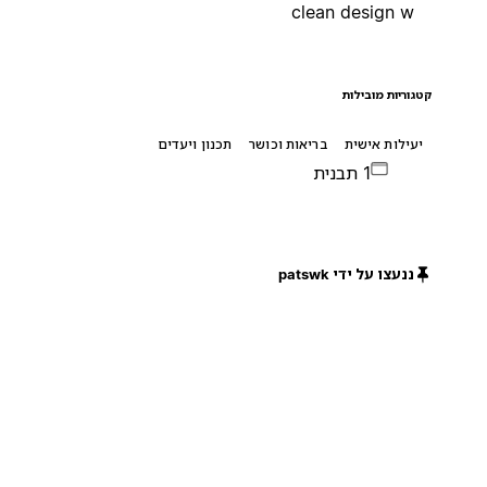
clean design w
קטגוריות מובילות
יעילות אישית
בריאות וכושר
תכנון ויעדים
1 תבנית
ננעצו על ידי patswk
חינם