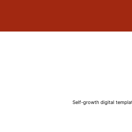
ק
ק
❤️ Self-growth digital templ