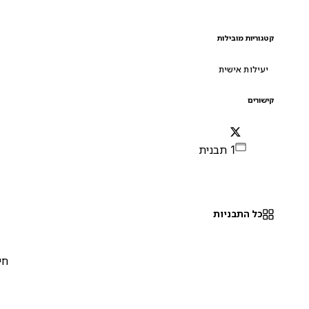
קטגוריות מובילות
יעילות אישית
קישורים
1 תבנית
כל התבניות
חינם
0