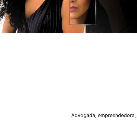
ק
ק
Advogada, empreendedora, 