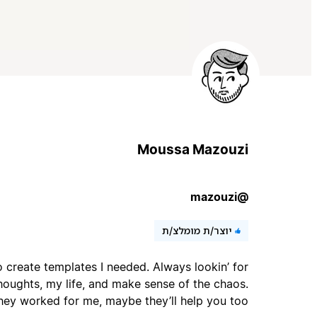
Moussa Mazouzi
@mazouzi
יוצר/ת מומלצ/ת
 to create templates I needed. Always lookin’ for
houghts, my life, and make sense of the chaos.
they worked for me, maybe they’ll help you too.