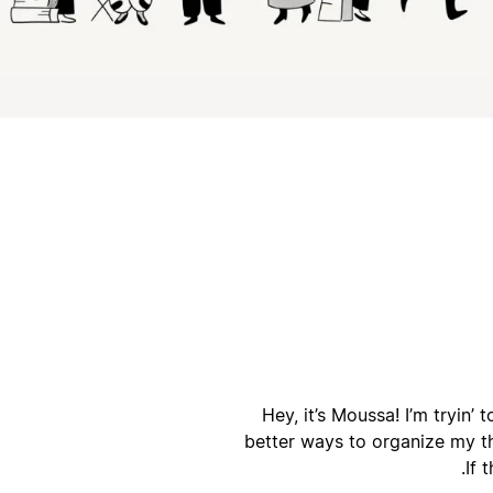
ק
ק
Hey, it’s Moussa! I’m tryin’
better ways to organize my t
If 