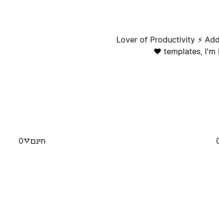
Lover of Productivity ⚡ Add
templates, I'm 
חינם
0