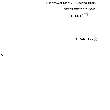
Eisenhower Matrix
Second Brain
רשימות משימות לביצוע
1 תבנית
כל התבניות
חינם
0