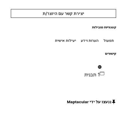
יצירת קשר עם היוצר/ת
קטגוריות מובילות
תפעול
הערות וידע
יעילות אישית
קישורים
1 תבנית
ננעצו על ידי Maptacular
חינם