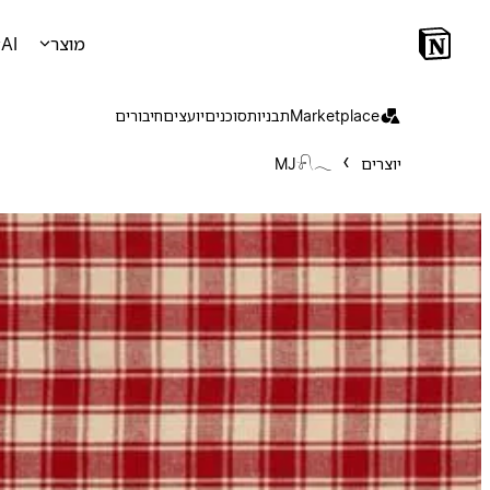
מוצר
AI
Marketplace
תבניות
סוכנים
יועצים
חיבורים
יוצרים
MJ𓍯𓂃