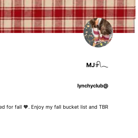
MJ𓍯𓂃
@lynchyclub
ed for fall 🧡. Enjoy my fall bucket list and TBR!