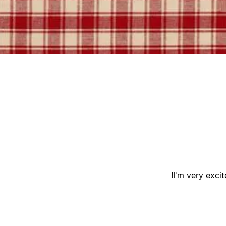
ק
I'm very excit