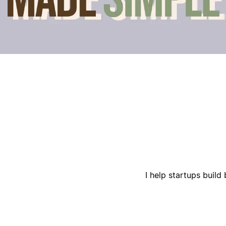
ק
ק
I help startups build