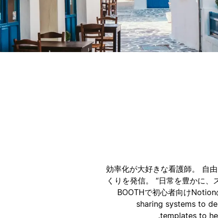
ק
ק
効率化が大好きな看護師。 自
くりを発信。 “日常を豊かに、ス
BOOTHで初心者向けNotionの使
sharing systems to de
templates to he