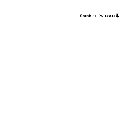
ננעצו על ידי Sarah
חינם
חינם
חינם
חינם