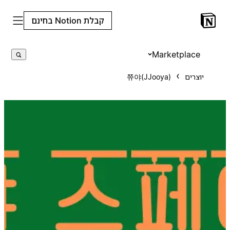
קבלת Notion בחינם
Marketplace
יוצרים
쮸야(JJooya)