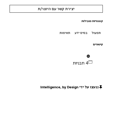
יצירת קשר עם היוצר/ת
קטגוריות מובילות
תפעול
בסיס ידע
תאימות
קישורים
4 תבניות
ננעצו על ידי Intelligence, by Design
חינם