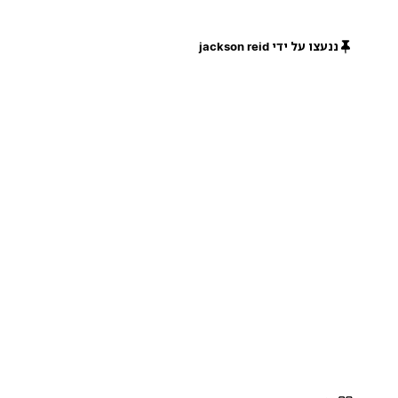
ננעצו על ידי jackson reid
חינם
חינם
חינם