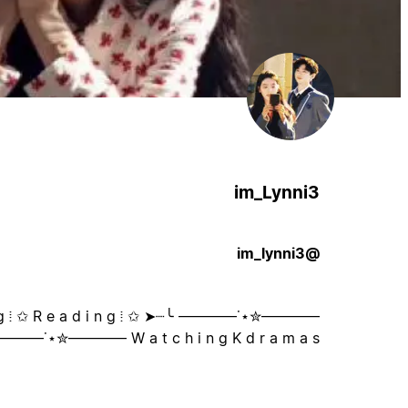
im_Lynni3
@im_lynni3
 y i n g ⁞ ✩ R e a d i n g ⁞ ✩
W a t c h i n g K d r a m a s ————✮⋆˙————