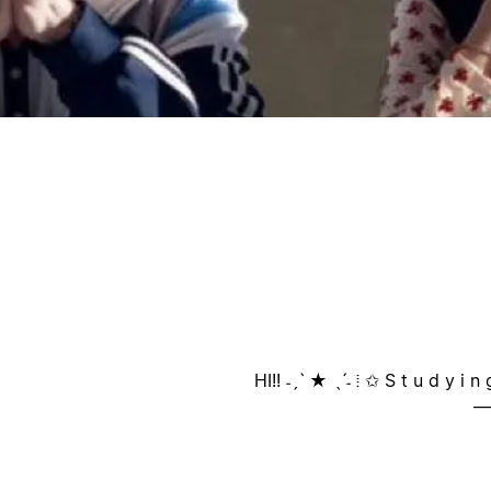
ק
ק
————✮⋆˙———— ╰┈➤ HI!! ˗ˏˋ ★ ˎˊ˗ ⁞ ✩ S t u d