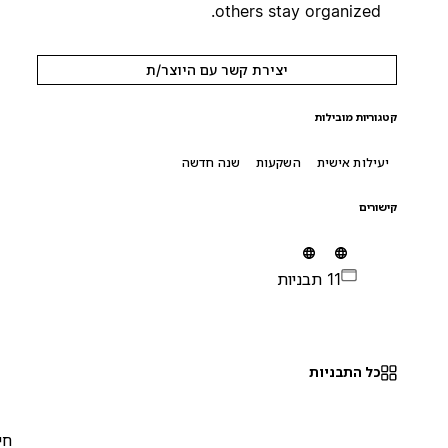
others stay organized.
יצירת קשר עם היוצר/ת
קטגוריות מובילות
יעילות אישית
השקעות
שנה חדשה
קישורים
11 תבניות
כל התבניות
חינם
0