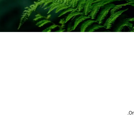
ק
ק
Or