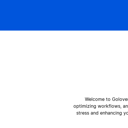
ק
ק
Welcome to Golovers
optimizing workflows, an
stress and enhancing yo