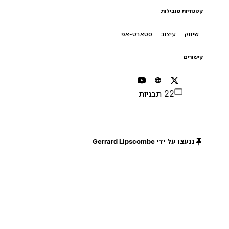
קטגוריות מובילות
שיווק
עיצוב
סטארט-אפ
קישורים
22 תבניות
ננעצו על ידי Gerrard Lipscombe
חינם
חינם