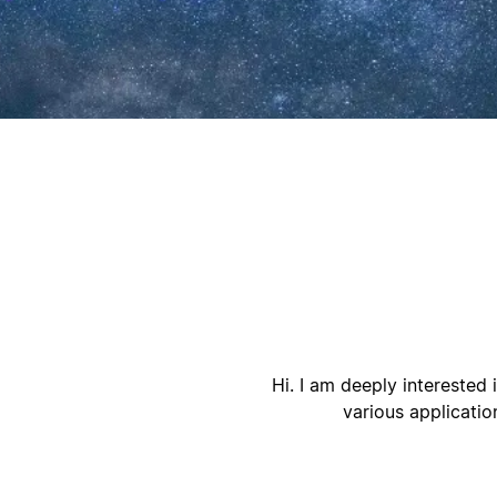
ק
ק
Hi. I am deeply interested 
various applicatio