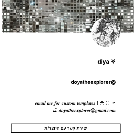
diya 𖤐
@doyatheexplorer
📌 ⁝ 𝒆𝒎𝒂𝒊𝒍 𝒎𝒆 𝒇𝒐𝒓 𝒄𝒖𝒔𝒕𝒐𝒎 𝒕𝒆𝒎𝒑𝒍𝒂𝒕𝒆𝒔 ! 📩 ⁝
𝒅𝒐𝒚𝒂𝒕𝒉𝒆𝒆𝒙𝒑𝒍𝒐𝒓𝒆𝒓@𝒈𝒎𝒂𝒊𝒍.𝒄𝒐𝒎 🍒
יצירת קשר עם היוצר/ת