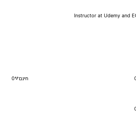
Instructor at Udemy and 
חינם
0