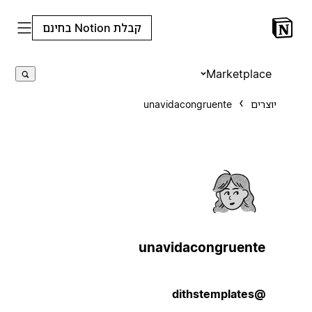
קבלת Notion בחינם
Marketplace
יוצרים
unavidacongruente
unavidacongruente
@dithstemplates