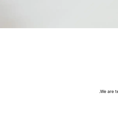
ק
ק
We are te