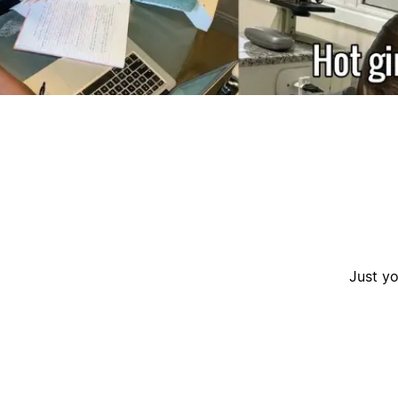
ק
Just yo