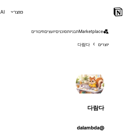
מוצר
AI
Marketplace
תבניות
סוכנים
יועצים
חיבורים
יוצרים
다람다
다람다
@dalambda