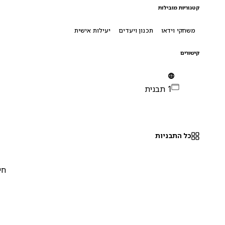
קטגוריות מובילות
משחקי וידאו
תכנון ויעדים
יעילות אישית
קישורים
1 תבנית
כל התבניות
חינם
0