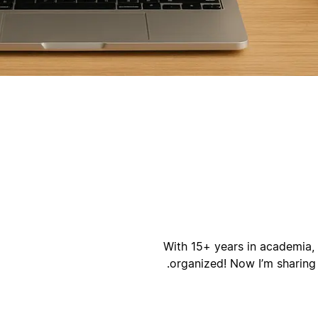
ק
ק
With 15+ years in academia, 
organized! Now I’m sharing