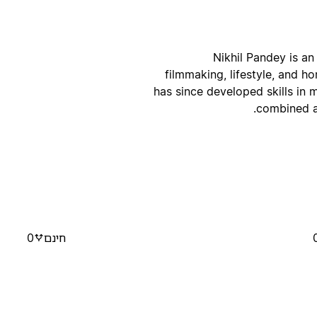
Nikhil Pandey is an
filmmaking, lifestyle, and h
has since developed skills in 
combined a
חינם
0