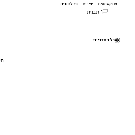
פודקאסטים
יוצרים
פרילנסרים
1 תבנית
כל התבניות
חינם
0