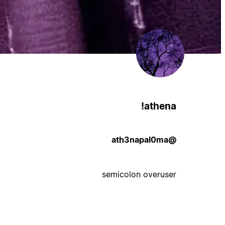
athena!
@ath3napal0ma
semicolon overuser