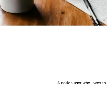
ק
ק
A notion user who loves to 