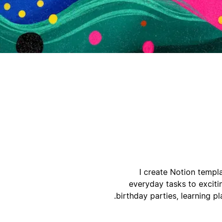
ק
I create Notion templ
everyday tasks to excitin
birthday parties, learning p