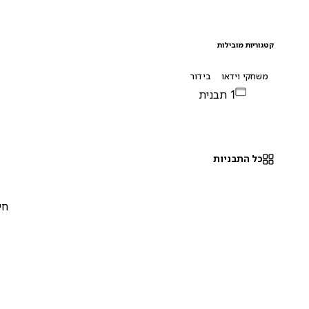
קטגוריות מובילות
משחקי וידאו
בידור
1 תבנית
כל התבניות
חינם
0