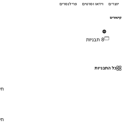
יוצרים
וידאו וסרטים
פרילנסרים
קישורים
8 תבניות
כל התבניות
חינם
0
חינם
0