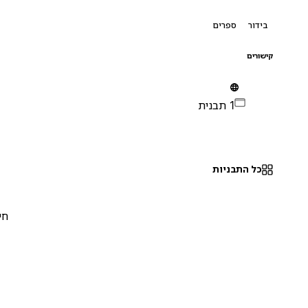
בידור
ספרים
קישורים
1 תבנית
כל התבניות
חינם
0