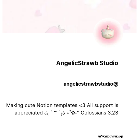
AngelicStrawb Studio
@angelicstrawbstudio
Making cute Notion templates <3 All support is
appreciated ૮₍ ´ ꒳ `₎ა ⋆˚✿˖° Colossians 3:23
קטגוריות מובילות