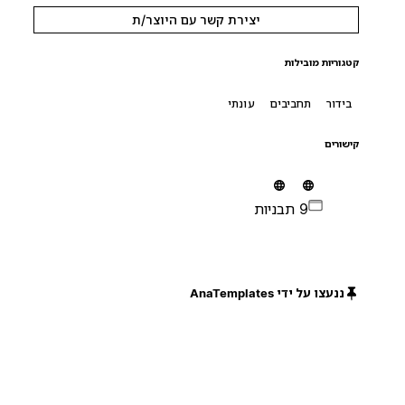
יצירת קשר עם היוצר/ת
קטגוריות מובילות
בידור
תחביבים
עונתי
קישורים
9 תבניות
ננעצו על ידי AnaTemplates
חינם