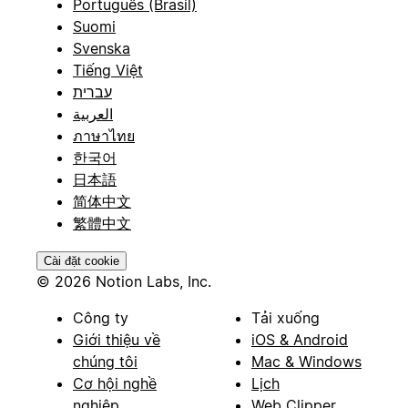
Português (Brasil)
Suomi
Svenska
Tiếng Việt
עברית
العربية
ภาษาไทย
한국어
日本語
简体中文
繁體中文
Cài đặt cookie
© 2026 Notion Labs, Inc.
Công ty
Tải xuống
Giới thiệu về
iOS & Android
chúng tôi
Mac & Windows
Cơ hội nghề
Lịch
nghiệp
Web Clipper