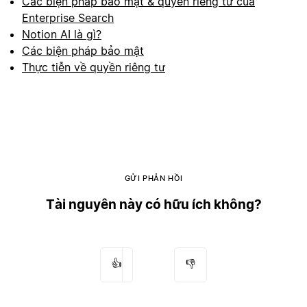
Các biện pháp bảo mật & quyền riêng tư của
Enterprise Search
Notion AI là gì?
Các biện pháp bảo mật
Thực tiễn về quyền riêng tư
GỬI PHẢN HỒI
Tài nguyên này có hữu ích không?
👍
👎