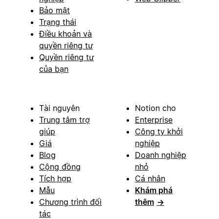
Bảo mật
Trạng thái
Điều khoản và
quyền riêng tư
Quyền riêng tư
của bạn
Tài nguyên
Notion cho
Trung tâm trợ
Enterprise
giúp
Công ty khởi
Giá
nghiệp
Blog
Doanh nghiệp
Cộng đồng
nhỏ
Tích hợp
Cá nhân
Mẫu
Khám phá
Chương trình đối
thêm
→
tác