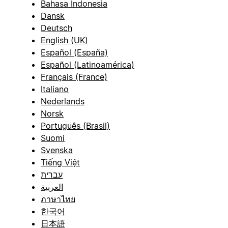
Bahasa Indonesia
Dansk
Deutsch
English (UK)
Español (España)
Español (Latinoamérica)
Français (France)
Italiano
Nederlands
Norsk
Português (Brasil)
Suomi
Svenska
Tiếng Việt
עברית
العربية
ภาษาไทย
한국어
日本語