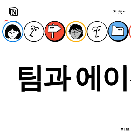
제품
팀과 에
팀을