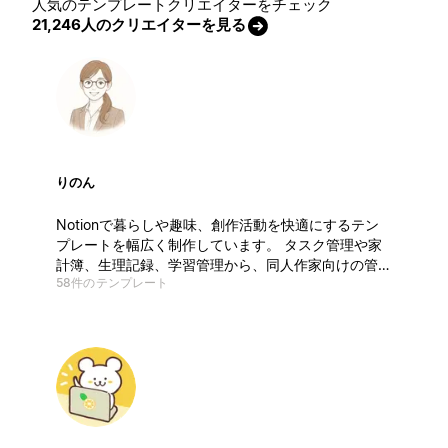
人気のテンプレートクリエイターをチェック
21,246人のクリエイターを見る
りのん
Notionで暮らしや趣味、創作活動を快適にするテン
プレートを幅広く制作しています。 タスク管理や家
計簿、生理記録、学習管理から、同人作家向けの管理
58件のテンプレート
ツールまで多彩に展開。 使いやすく、見やすく、入
力しやすい—— シンプルで少し可愛いデザインが特
徴です。 初心者から上級者、サークル参加者まで対
応。 無料から有料まで、相場より手に取りやすい価
格で提供中です。