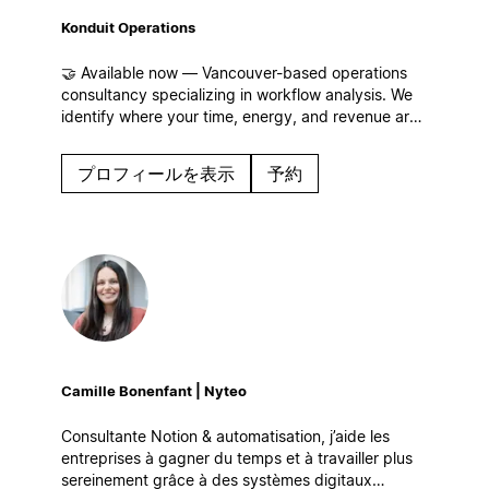
Konduit Operations
🤝 Available now — Vancouver-based operations
consultancy specializing in workflow analysis. We
identify where your time, energy, and revenue are
leaking for businesses of all sizes and build
streamlined workflows, centralized operations, and
プロフィールを表示
予約
systems that scale in Notion!
Camille Bonenfant | Nyteo
Consultante Notion & automatisation, j’aide les
entreprises à gagner du temps et à travailler plus
sereinement grâce à des systèmes digitaux