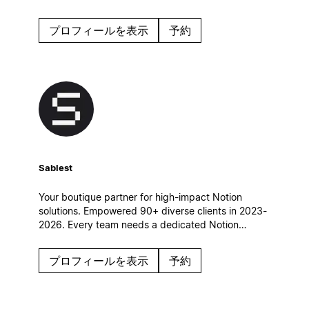
simples et efficaces, qui s’intègrent naturellement à
leur quotidien.
プロフィールを表示
予約
Sablest
Your boutique partner for high-impact Notion
solutions. Empowered 90+ diverse clients in 2023-
2026. Every team needs a dedicated Notion
partner to achieve its full potential. Let's
collaborate and build a custom Notion workspace
プロフィールを表示
予約
tailored to your unique needs.