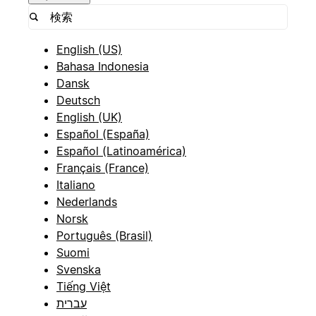
English (US)
Bahasa Indonesia
Dansk
Deutsch
English (UK)
Español (España)
Español (Latinoamérica)
Français (France)
Italiano
Nederlands
Norsk
Português (Brasil)
Suomi
Svenska
Tiếng Việt
עברית