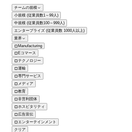
チームの規模
小規模 (従業員数1～99人)
中規模 (従業員数100～999人)
エンタープライズ (従業員数 1000人以上)
業界
Manufacturing
Eコマース
テクノロジー
運輸
専門サービス
メディア
教育
非営利団体
ホスピタリティ
広告宣伝
エンターテインメント
クリア