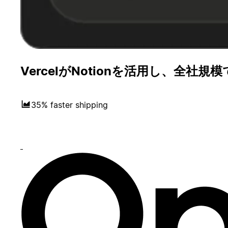
VercelがNotionを活用し、全
35% faster shipping