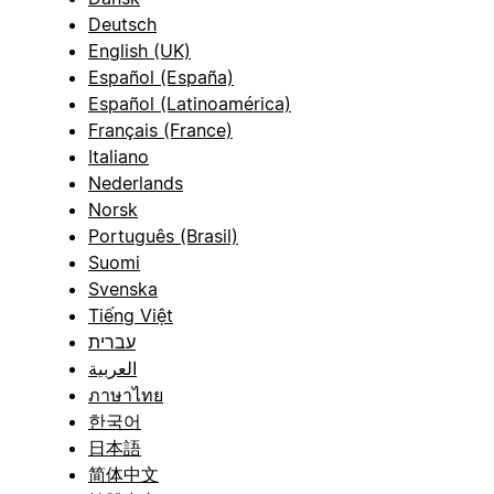
Deutsch
English (UK)
Español (España)
Español (Latinoamérica)
Français (France)
Italiano
Nederlands
Norsk
Português (Brasil)
Suomi
Svenska
Tiếng Việt
עברית
العربية
ภาษาไทย
한국어
日本語
简体中文